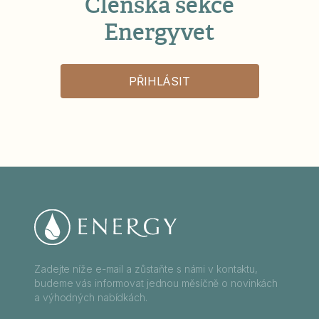
Členská sekce
Energyvet
PŘIHLÁSIT
Zadejte níže e-mail a zůstaňte s námi v kontaktu,
budeme vás informovat jednou měsíčně o novinkách
a výhodných nabídkách.