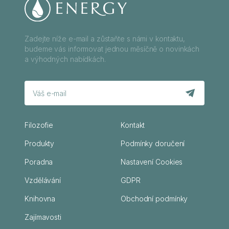
Zadejte níže e-mail a zůstaňte s námi v kontaktu,
budeme vás informovat jednou měsíčně o novinkách
a výhodných nabídkách.
Filozofie
Kontakt
Produkty
Podmínky doručení
Poradna
Nastavení Cookies
Vzdělávání
GDPR
Knihovna
Obchodní podmínky
Zajímavosti