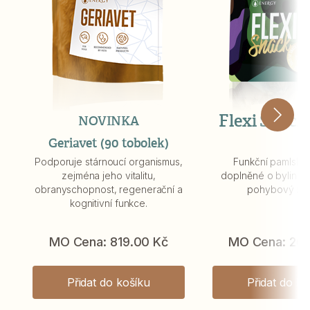
Flexi Snack 
NOVINKA
Geriavet (90 tobolek)
Podporuje stárnoucí organismus,
Funkční pamlsky
zejména jeho vitalitu,
doplněné o byliny p
obranyschopnost, regenerační a
pohybový sys
kognitivní funkce.
MO Cena: 819.00 Kč
MO Cena: 207
Přidat do košíku
Přidat do ko