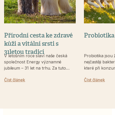
Přírodní cesta ke zdravé
Probiotika
kůži a vitální srsti s
31letou tradicí
V letošním roce slaví naše česká
Probiotika jsou
společnost Energy významné
nejčastěji bakte
jubileum – 31 let na trhu. Za tuto
které při konzu
dobu jsme se stali synonymem pro
množství, podpor
Číst článek
Číst článek
špičkovou přírodní péči o lidi a
zejména střevní
zvířata. Ve veterinární ...
Pomáhají udržo
prospěšných...