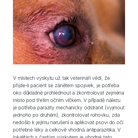
V místech výskytu už tak veterináři vědí, že
přijde-li pacient se zánětem spojivek, je potřeba
oko důkladně prohlédnout a zkontrolovat zejména
místo pod třetím očním víčkem. V případě nálezu
je potřeba parazity mechanicky odstranit (vyjmout
jednoho po druhém), zkontrolovat rohovku, zda
nedošlo k jejímu narušení a aplikovat psovi do očí
potřebné léky a celkově vhodná antiparazitika. V
lokalitách s častým výskytem je vhodné tato