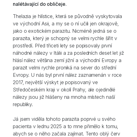
nalétávající do obličeje.
Thelazia je hlístice, která se původně vyskytovala
ve východní Asii, a my se o ní učili jen okrajově,
jako o exotickém parazitu. Nicméně jedná se o
parazita, který je schopný se velmi rychle šířit v
prostředí. Před třiceti lety se popisovaly první
náhodné nálezy v Itálii a za posledních deset let již
hlásí nález většina zemí jižní a východní Evropy a
parazit velmi rychle proniká na sever do střední
Evropy. U nás byl první nález zaznamenán v roce
2017, největší výskyt je popisovaný ve
Středočeském kraji v okolí Prahy, ale ojedinělé
nálezy jsou již hlášeny na mnoha místech naší
republiky.
Já jsem viděla tohoto parazita poprvé u svého
pacienta v lednu 2025 a to mne přimělo k tomu,
abych se o něho začala zajímat. Tento oblý červ