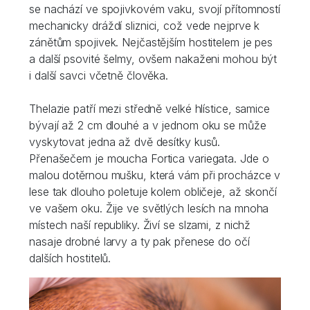
se nachází ve spojivkovém vaku, svojí přítomností
mechanicky dráždí sliznici, což vede nejprve k
zánětům spojivek. Nejčastějším hostitelem je pes
a další psovité šelmy, ovšem nakaženi mohou být
i další savci včetně člověka.
Thelazie patří mezi středně velké hlístice, samice
bývají až 2 cm dlouhé a v jednom oku se může
vyskytovat jedna až dvě desítky kusů.
Přenašečem je moucha Fortica variegata. Jde o
malou dotěrnou mušku, která vám při procházce v
lese tak dlouho poletuje kolem obličeje, až skončí
ve vašem oku. Žije ve světlých lesích na mnoha
místech naší republiky. Živí se slzami, z nichž
nasaje drobné larvy a ty pak přenese do očí
dalších hostitelů.