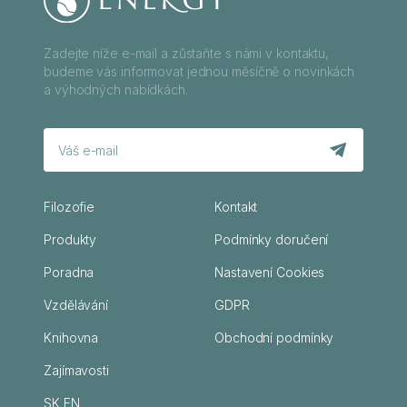
Zadejte níže e-mail a zůstaňte s námi v kontaktu,
budeme vás informovat jednou měsíčně o novinkách
a výhodných nabídkách.
Filozofie
Kontakt
Produkty
Podmínky doručení
Poradna
Nastavení Cookies
Vzdělávání
GDPR
Knihovna
Obchodní podmínky
Zajímavosti
SK
EN