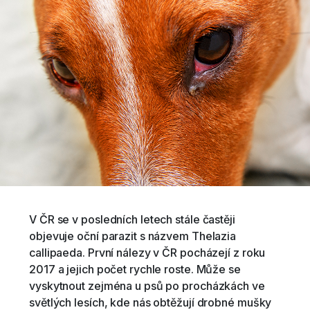
V ČR se v posledních letech stále častěji
objevuje oční parazit s názvem Thelazia
callipaeda. První nálezy v ČR pocházejí z roku
2017 a jejich počet rychle roste. Může se
vyskytnout zejména u psů po procházkách ve
světlých lesích, kde nás obtěžují drobné mušky