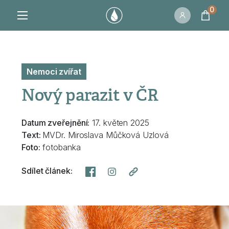
0
Nemoci zvířat
Nový parazit v ČR
Datum zveřejnění:
17. květen 2025
Text:
MVDr. Miroslava Můčková Uzlová
Foto:
fotobanka
Sdílet článek: