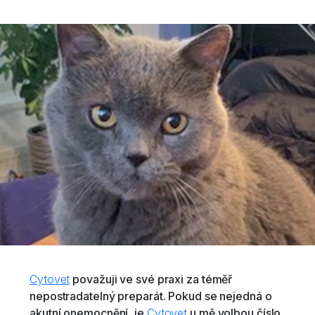
Cytovet
považuji ve své praxi za téměř
nepostradatelný preparát. Pokud se nejedná o
akutní onemocnění, je
Cytovet
u mě volbou číslo