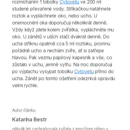
rozmícháním 1 tobolky
Cytovetu
ve 200 ml
studené převařené vody. Stříkačkou natáhnete
roztok a vypláchnete oko, nebo ucho. U
onemocnění oka doporučuji několikrát denně.
Vždy když jdete kolem zvířátka, vypláchněte mu
oko. U zánětů v uších stačí dvakrát denně. Do
ucha stříknu opatrně cca 5 ml roztoku, promnu
pořádně ucho a nechám zvíře, ať si zatřepe
hlavou. Pak vezmu papírový kapesník a vše, co
zůstalo v uchu, jemně vytřu. Na noc doporučuji
po výplachu vysypat tobolku
Cytovetu
přímo do
ucha. Zánět po tomto ošetření odeznívá opravdu
velmi rychle.
Autor článku
Katarína Bestr
několik let zachraňovala zvířata z množíren přímo v