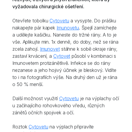
vyžadovala chirurgické ošetření.
Otevřete tobolku
Cytovetu
a vysypte. Do prášku
nakapejte pár kapek
Imunovetu
. Špejlí zamíchejte
a udělejte kašičku. Naneste do tržné rány. A to je
vše. Aplikujte min. 1x denně, do doby, než se rána
zcela zahojí.
Imunovet
stáhne k sobě okraje rány,
zastaví krvácení, a
Cytovet
působí v kombinaci s
Imunovetem protizánětlivě. Infekce se do rány
nezanese a jeho hojivý účinek je bleskový. Vidíte
to i na fotografiích výše. Na druhý den už je rána
o 50 % menší.
Další možnost využití
Cytovetu
je na výplachy očí
u začínajícího rohovkového vředu, různých
zánětů očních spojivek a očí.
Roztok
Cytovetu
na výplach připravíte