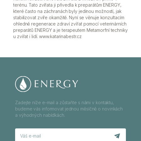
terénu. Tato zvířata ji přivedla k preparátům ENERGY,
které často na záchranách byly jedinou možností, jak
stabilizovat zvíře okamžitě. Nyní se věnuje konzultacím
ohledně regenerace zdraví zvířat pomocí veterinárních
preparátů ENERGY a je terapeutem Metamorfní techniky
u zvířat i lidí. www.katarinabestr.cz
Zadejte níže e-mail a zůstaňte s námi v kontaktu,
budeme vás informovat jednou měsíčně o novinkách
a výhodných nabídkách.