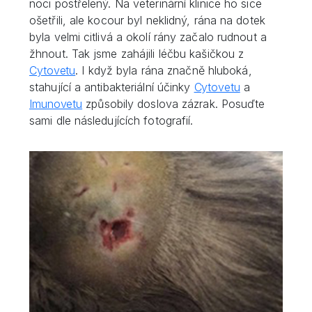
noci postřelený. Na veterinární klinice ho sice
ošetřili, ale kocour byl neklidný, rána na dotek
byla velmi citlivá a okolí rány začalo rudnout a
žhnout. Tak jsme zahájili léčbu kašičkou z
Cytovetu
. I když byla rána značně hluboká,
stahující a antibakteriální účinky
Cytovetu
a
Imunovetu
způsobily doslova zázrak. Posuďte
sami dle následujících fotografií.