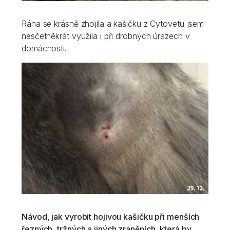
Rána se krásně zhojila a kašičku z Cytovetu jsem
nesčetněkrát využila i při drobných úrazech v
domácnosti.
Návod, jak vyrobit hojivou kašičku při menších
řezných, tržných a jiných zraněních, která by