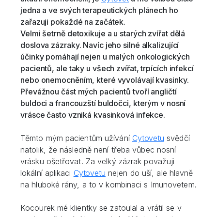
jedna a ve svých terapeutických plánech ho
zařazuji pokaždé na začátek.
Velmi šetrně detoxikuje a u starých zvířat dělá
doslova zázraky. Navíc jeho silné alkalizující
účinky pomáhají nejen u malých onkologických
pacientů, ale taky u všech zvířat, trpících infekcí
nebo onemocněním, které vyvolávají kvasinky.
Převážnou část mých pacientů tvoří angličtí
buldoci a francouzští buldočci, kterým v nosní
vrásce často vzniká kvasinková infekce.
Těmto mým pacientům užívání
Cytovetu
svědčí
natolik, že následně není třeba vůbec nosní
vrásku ošetřovat. Za velký zázrak považuji
lokální aplikaci
Cytovetu
nejen do uší, ale hlavně
na hluboké rány, a to v kombinaci s Imunovetem.
Kocourek mé klientky se zatoulal a vrátil se v