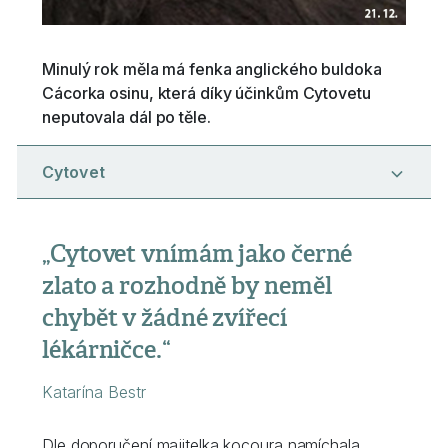
Minulý rok měla má fenka anglického buldoka
Cácorka osinu, která díky účinkům Cytovetu
neputovala dál po těle.
Cytovet
„Cytovet vnímám jako černé
zlato a rozhodně by neměl
chybět v žádné zvířecí
lékárničce.“
Katarína Bestr
Dle doporučení majitelka kocoura namíchala