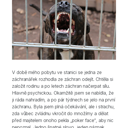
V době mého pobytu ve stanici se jedna ze
záchranářek rozhodla ze záchran odejít. Chtěla si
založit rodinu a po letech záchran načerpat sílu.
Hlavně psychickou. Okamžitě jsem se nabídla, že
ji ráda nahradím, a po pár týdnech se jelo na první
záchranu. Byla jsem plná očekávání, ale i strachu,
zda vůbec zvládnu vkročit do množírny a dělat
před majitelem onoho pekla „poker face“, aby nic
nepoznal. Jedno špatné slovo, jeden náznak