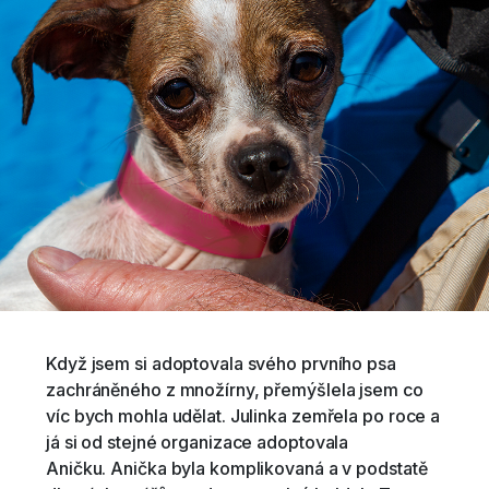
Když jsem si adoptovala svého prvního psa
zachráněného z množírny, přemýšlela jsem co
víc bych mohla udělat. Julinka zemřela po roce a
já si od stejné organizace adoptovala
Aničku. Anička byla komplikovaná a v podstatě