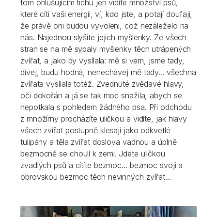
tom ohlušujícím tichu jen vidíte množství psů,
které cítí vaši energii, ví, kdo jste, a potají doufají,
že právě oni budou vyvoleni, což nezáleželo na
nás. Najednou slyšíte jejich myšlenky. Ze všech
stran se na mě sypaly myšlenky těch utrápených
zvířat, a jako by vysílala: mě si vem, jsme tady,
dívej, budu hodná, nenechávej mě tady... všechna
zvířata vysílala totéž. Zvednuté zvědavé hlavy,
oči dokořán a já se tak moc snažila, abych se
nepotkala s pohledem žádného psa. Při odchodu
z množírny procházíte uličkou a vidíte, jak hlavy
všech zvířat postupně klesají jako odkvetlé
tulipány a těla zvířat doslova vadnou a úplně
bezmocně se choulí k zemi. Jdete uličkou
zvadlých psů a cítíte bezmoc... bezmoc svoji a
obrovskou bezmoc těch nevinných zvířat...