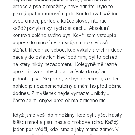
emoce a psa z množírny nevyjednáte. Bylo to
jako šlapat po minovém poli. Kontrolovat každou
svou emoci, pohled a každé slovo, intonaci,
každý pohyb ruky, rychlost dechu. Absolutní
kontrola celého svého bytí. Když jsem vstoupila
poprvé do množírny a uviděla množství psů,
štěňat, klece nad sebou, kde výkaly z vrchní klece
padaly do ostatních klecí pod nimi, byl to pohled,
na který nikdy nezapomenu. Kolegyně mě rázně
upozorňovala, abych se nedívala do očí ani
jednoho psa. Ne proto, že bych nemohla, ale ten
pohled je nezapomenutelný a mám ho před očima
dodnes. Z myšlenek nejde vymazat... nikdy...
často se mi objeví před očima z ničeho nic...
Když jsme vešli do množírny, kde byl slyšet hlasitý
štěkot mnoha psů, nastalo hrobové ticho. Každý
jeden pes věděl, kdo jsme a jaký máme záměr. V