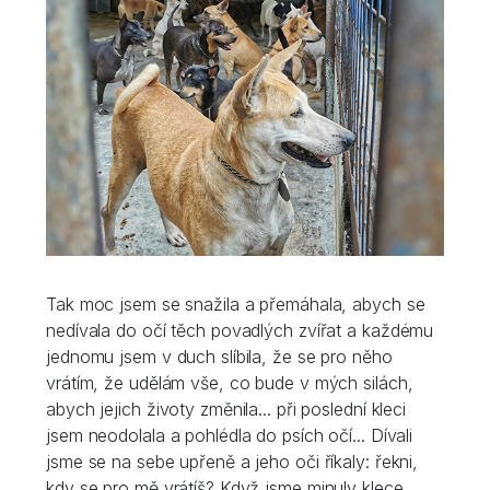
Tak moc jsem se snažila a přemáhala, abych se
nedívala do očí těch povadlých zvířat a každému
jednomu jsem v duch slíbila, že se pro něho
vrátím, že udělám vše, co bude v mých silách,
abych jejich životy změnila... při poslední kleci
jsem neodolala a pohlédla do psích očí... Dívali
jsme se na sebe upřeně a jeho oči říkaly: řekni,
kdy se pro mě vrátíš? Když jsme minuly klece,