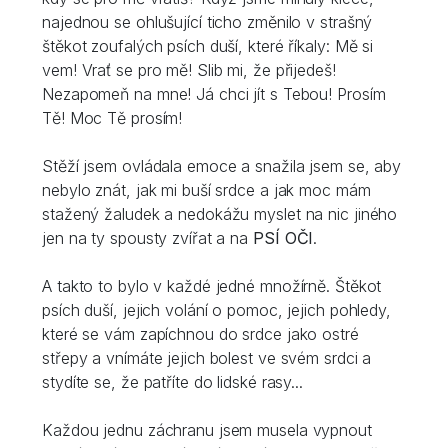
najednou se ohlušující ticho změnilo v strašný
štěkot zoufalých psích duší, které říkaly: Mě si
vem! Vrať se pro mě! Slib mi, že přijedeš!
Nezapomeň na mne! Já chci jít s Tebou! Prosím
Tě! Moc Tě prosím!
Stěží jsem ovládala emoce a snažila jsem se, aby
nebylo znát, jak mi buší srdce a jak moc mám
stažený žaludek a nedokážu myslet na nic jiného
jen na ty spousty zvířat a na
PSÍ OČI
.
A takto to bylo v každé jedné množírně. Štěkot
psích duší, jejich volání o pomoc, jejich pohledy,
které se vám zapíchnou do srdce jako ostré
střepy a vnímáte jejich bolest ve svém srdci a
stydíte se, že patříte do lidské rasy...
Každou jednu záchranu jsem musela vypnout