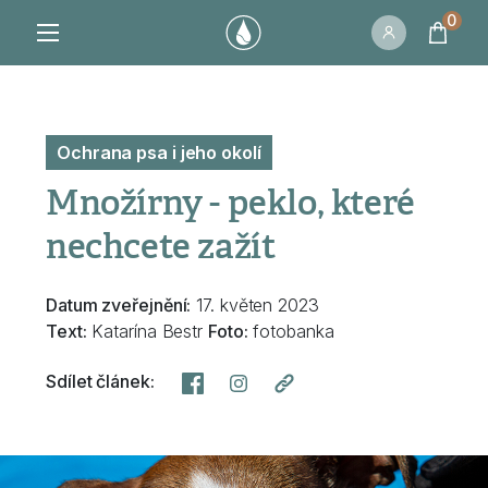
0
Ochrana psa i jeho okolí
Množírny - peklo, které
nechcete zažít
Datum zveřejnění:
17. květen 2023
Text:
Katarína Bestr
Foto:
fotobanka
Sdílet článek: