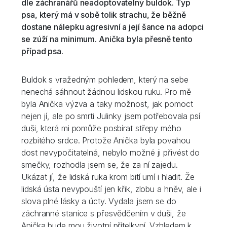
dle záchranářů neadoptovatelný buldok. Typ
psa, který má v sobě tolik strachu, že běžně
dostane nálepku agresivní a její šance na adopci
se zúží na minimum. Anička byla přesně tento
případ psa.
Buldok s vražedným pohledem, který na sebe
nenechá sáhnout žádnou lidskou ruku. Pro mě
byla Anička výzva a taky možnost, jak pomoct
nejen jí, ale po smrti Julinky jsem potřebovala psí
duši, která mi pomůže posbírat střepy mého
rozbitého srdce. Protože Anička byla povahou
dost nevypočitatelná, nebylo možné ji přivést do
smečky, rozhodla jsem se, že za ní zajedu.
Ukázat jí, že lidská ruka krom bití umí i hladit. Že
lidská ústa nevypouští jen křik, zlobu a hněv, ale i
slova plné lásky a úcty. Vydala jsem se do
záchranné stanice s přesvědčením v duši, že
Anička bude mou životní přítelkyní. Vzhledem k