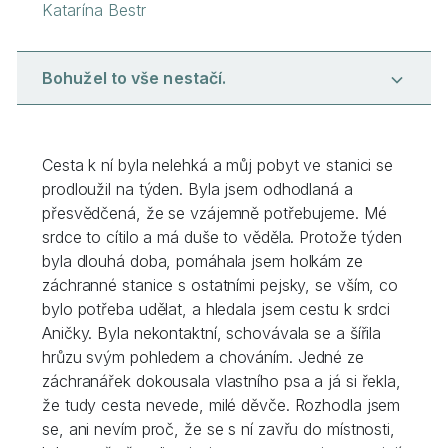
Katarína Bestr
Bohužel to vše nestačí.
Cesta k ní byla nelehká a můj pobyt ve stanici se
prodloužil na týden. Byla jsem odhodlaná a
přesvědčená, že se vzájemně potřebujeme. Mé
srdce to cítilo a má duše to věděla. Protože týden
byla dlouhá doba, pomáhala jsem holkám ze
záchranné stanice s ostatními pejsky, se vším, co
bylo potřeba udělat, a hledala jsem cestu k srdci
Aničky. Byla nekontaktní, schovávala se a šířila
hrůzu svým pohledem a chováním. Jedné ze
záchranářek dokousala vlastního psa a já si řekla,
že tudy cesta nevede, milé děvče. Rozhodla jsem
se, ani nevím proč, že se s ní zavřu do místnosti,