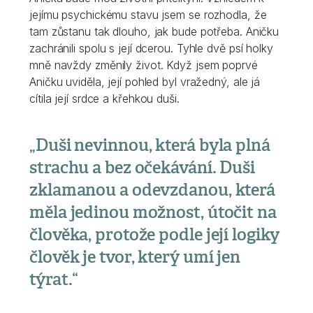
jejímu psychickému stavu jsem se rozhodla, že
tam zůstanu tak dlouho, jak bude potřeba. Aničku
zachránili spolu s její dcerou. Tyhle dvě psí holky
mně navždy změnily život. Když jsem poprvé
Aničku uviděla, její pohled byl vražedný, ale já
cítila její srdce a křehkou duši.
„Duši nevinnou, která byla plná
strachu a bez očekávání. Duši
zklamanou a odevzdanou, která
měla jedinou možnost, útočit na
člověka, protože podle její logiky
člověk je tvor, který umí jen
týrat.“