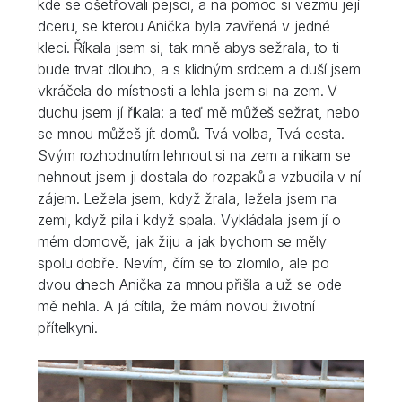
kde se ošetřovali pejsci, a na pomoc si vezmu její
dceru, se kterou Anička byla zavřená v jedné
kleci. Říkala jsem si, tak mně abys sežrala, to ti
bude trvat dlouho, a s klidným srdcem a duší jsem
vkráčela do místnosti a lehla jsem si na zem. V
duchu jsem jí říkala: a teď mě můžeš sežrat, nebo
se mnou můžeš jít domů. Tvá volba, Tvá cesta.
Svým rozhodnutím lehnout si na zem a nikam se
nehnout jsem ji dostala do rozpaků a vzbudila v ní
zájem. Ležela jsem, když žrala, ležela jsem na
zemi, když pila i když spala. Vykládala jsem jí o
mém domově, jak žiju a jak bychom se měly
spolu dobře. Nevím, čím se to zlomilo, ale po
dvou dnech Anička za mnou přišla a už se ode
mě nehla. A já cítila, že mám novou životní
přítelkyni.