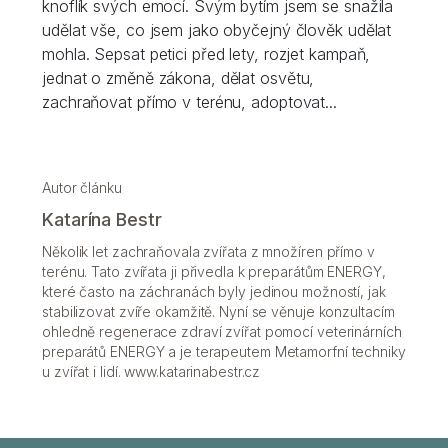
knoflík svých emocí. Svým bytím jsem se snažila
udělat vše, co jsem jako obyčejný člověk udělat
mohla. Sepsat petici před lety, rozjet kampaň,
jednat o změně zákona, dělat osvětu,
zachraňovat přímo v terénu, adoptovat...
Autor článku
Katarína Bestr
Několik let zachraňovala zvířata z množíren přímo v
terénu. Tato zvířata ji přivedla k preparátům ENERGY,
které často na záchranách byly jedinou možností, jak
stabilizovat zvíře okamžitě. Nyní se věnuje konzultacím
ohledně regenerace zdraví zvířat pomocí veterinárních
preparátů ENERGY a je terapeutem Metamorfní techniky
u zvířat i lidí. www.katarinabestr.cz