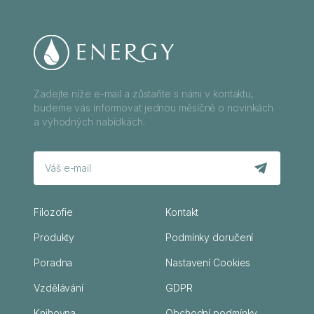
Zadejte níže e-mail a zůstaňte s námi v kontaktu,
budeme vás informovat jednou měsíčně o novinkách
a výhodných nabídkách.
Filozofie
Kontakt
Produkty
Podmínky doručení
Poradna
Nastavení Cookies
Vzdělávání
GDPR
Knihovna
Obchodní podmínky